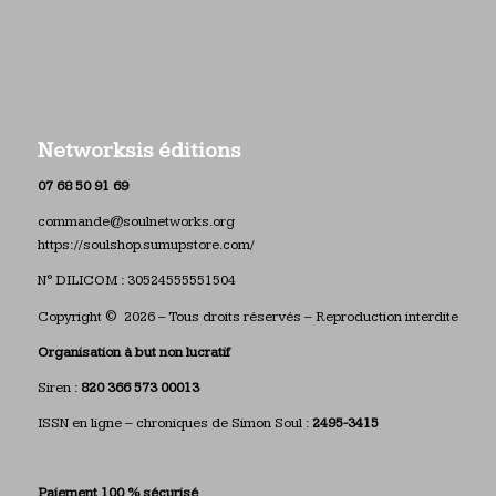
Networksis éditions
07 68 50 91 69
commande@soulnetworks.org
https://soulshop.sumupstore.com/
N° DILICOM : 30524555551504
Copyright © 2026 – Tous droits réservés – Reproduction interdite
Organisation à but non lucratif
Siren :
820 366 573 00013
ISSN en ligne – chroniques de Simon Soul :
2495-3415
Paiement 100 % sécurisé