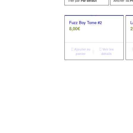
Trier par
Afficher
Par défaut
15 P
Fuzz Boy Tome #2
L
8,00
€
2
Ajouter au
Voir les
panier
détails