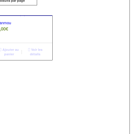
roduits par page
anmou
,00
€
Ajouter au
Voir les
panier
détails