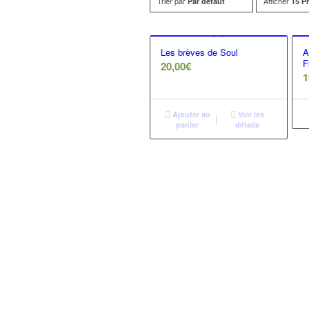
Trier par
Afficher
Par défaut
15 P
Les brèves de Soul
A
F
20,00
€
1
Ajouter au
Voir les
panier
détails