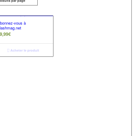
roduits par page
bonnez-vous à
lashmag.net
9,99
€
Acheter le produit