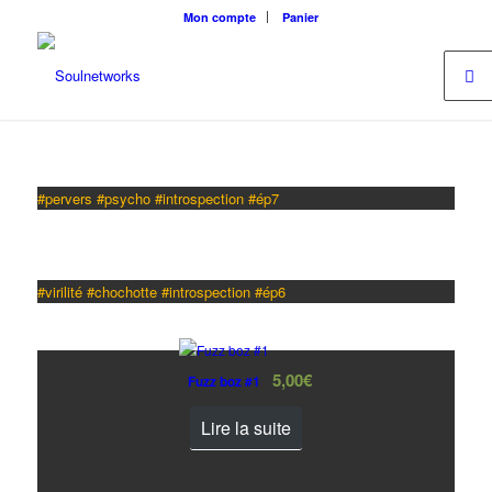
Mon compte
Panier
#pervers #psycho #introspection #ép7
#virilité #chochotte #introspection #ép6
5,00
€
Fuzz boz #1
Lire la suite