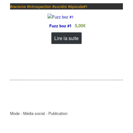
#racisme #introspection #société #épisode#1
5,00
€
Fuzz boz #1
Lire la suite
Mode - Média social - Publication