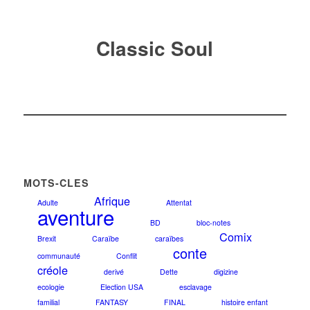
Classic Soul
MOTS-CLES
Afrique
Adulte
Attentat
aventure
BD
bloc-notes
Comix
Brexit
Caraïbe
caraïbes
conte
communauté
Conflit
créole
derivé
Dette
digizine
ecologie
Election USA
esclavage
familial
FANTASY
FINAL
histoire enfant