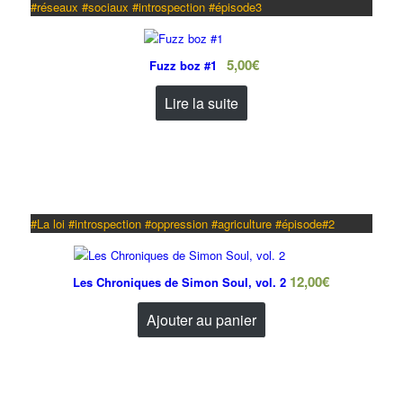
#réseaux #sociaux #introspection #épisode3
5,00
€
Fuzz boz #1
Lire la suite
#La loi #introspection #oppression #agriculture #épisode#2
12,00
€
Les Chroniques de Simon Soul, vol. 2
Ajouter au panier