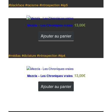
#blackface #racisme #introspection #ép5
13,00
€
Mezcla – Les Chroniques vraies
Ajouter au panier
#médias #dictature #introspection #ép4
13,00
€
Mezcla – Les Chroniques vraies
Ajouter au panier