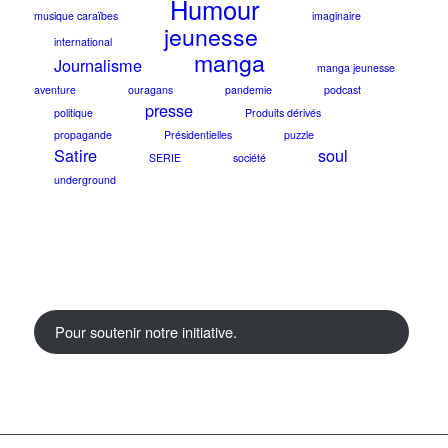
Humour
musique caraïbes
imaginaire
jeunesse
international
manga
Journalisme
manga jeunesse
aventure
ouragans
pandemie
podcast
presse
politique
Produits dérivés
propagande
Présidentielles
puzzle
Satire
soul
SERIE
société
underground
Pour soutenir notre initiative.